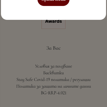
За Вас
Условия за ползване
Бисквитки
Stay Safe Covid-19 политика / регулации
Политика за защита на личните данни
BG-RRP-4.021