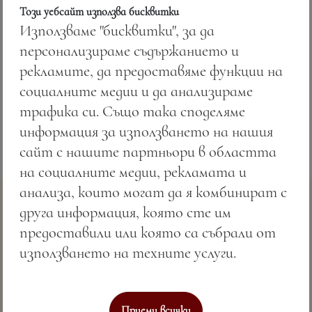
Този уебсайт използва бисквитки
Използваме "бисквитки", за да
персонализираме съдържанието и
Цена:
3.91 лв. / 2.00 €
рекламите, да предоставяме функции на
Тегло:
50.00 гр.
социалните медии и да анализираме
трафика си. Също така споделяме
информация за използването на нашия
сайт с нашите партньори в областта
на социалните медии, рекламата и
анализа, които могат да я комбинират с
друга информация, която сте им
предоставили или която са събрали от
използването на техните услуги.
Съвършено морско гостоприемство & СПА
Приеми всички