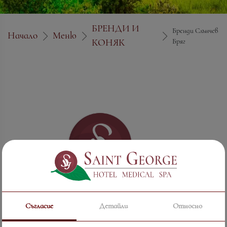
БРЕНДИ И
Бренди Слънчев
Начало
Меню
КОНЯК
Бряг
Съгласие
Детайли
Относно