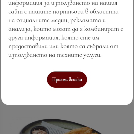
информация за използването на нашия
сайт с нашите партньори в областта
на социалните медии, рекламата и
анализа, които могат да я комбинират с
Калкан на тиган
друга информация, която сте им
предоставили или която са събрали от
Цена:
41.07 лв. / 21.00 €
използването на техните услуги.
Тегло:
200.00 гр.
Вижте повече
Приеми всички