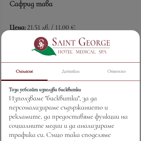
Сафрид тава
Цена:
21.51 лв. / 11.00 €
Тегло:
280.00 гр.
Вижте повече
Съгласие
Детайли
Относно
Този уебсайт използва бисквитки
Използваме "бисквитки", за да
персонализираме съдържанието и
рекламите, да предоставяме функции на
социалните медии и да анализираме
трафика си. Също така споделяме