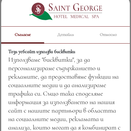
Съгласие
Детайли
Относно
Нес кафе
Този уебсайт използва бисквитки
Използваме "бисквитки", за да
Цена:
4.50 лв. / 2.30 €
персонализираме съдържанието и
рекламите, да предоставяме функции на
Тегло:
120.00 гр.
социалните медии и да анализираме
трафика си. Също така споделяме
Вижте повече
информация за използването на нашия
сайт с нашите партньори в областта
на социалните медии, рекламата и
анализа, които могат да я комбинират с