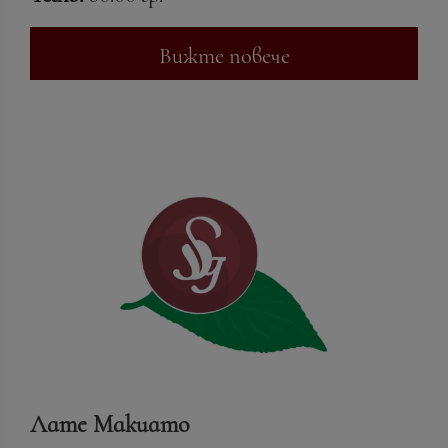
Вижте повече
Лате Макиато