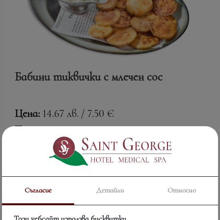
Бабини тиквички с млечен сос
Цена:
14.67 лв. / 7.50 €
Тегло:
250.00 гр.
Вижте повече
Съгласие
Детайли
Относно
Този уебсайт използва бисквитки