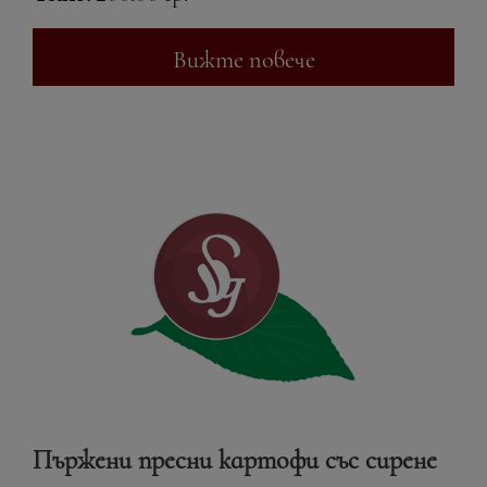
Вижте повече
Пържени пресни картофи със сирене