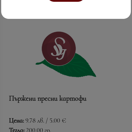
Пържени пресни картофи
Цена:
9.78 лв. / 5.00 €
Тегло:
200.00 гр.