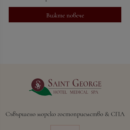
Вижте повече
Съвършено морско гостоприемство & СПА