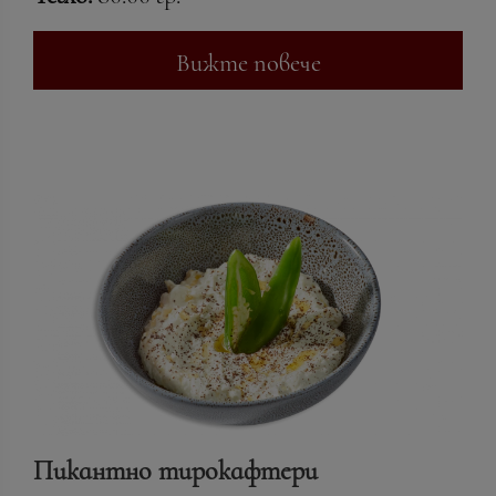
Вижте повече
Пикантно тирокафтери