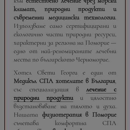
към
естествено лечение чрез морски
климат, природни продукти и
съвременни медицински технологии
.
Използваме само сертифицирани и
екологично чисти природни ресурси,
характерни за региона на Поморие —
едно от най-реномираните лечебни
места по българското Черноморие.
Хотел Свети Георги е един от
Медикъл СПА хотелите в България
,
със специализация в
лечение с
природни продукти
и цялостно
възстановяване на тялото и духа.
Нашата
физиотерапия в Поморие
съчетава комфортна СПА