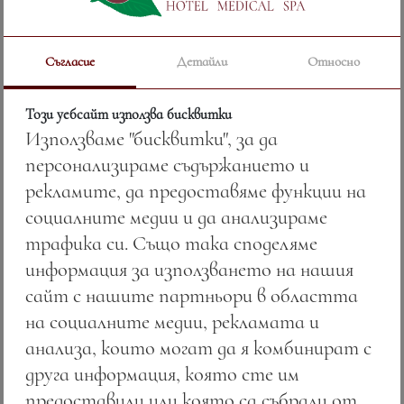
Сред водещите терапии са:
Съгласие
Детайли
Относно
Компреси с естествена
поморийска луга
— със силен
Този уебсайт използва бисквитки
болкоуспокояващ и
Използваме "бисквитки", за да
противовъзпалителен ефект;
персонализираме съдържанието и
Инхалации с луга
— облекчават
рекламите, да предоставяме функции на
симптомите при хроничен
социалните медии и да анализираме
трафика си. Също така споделяме
бронхит, астма и синузит;
информация за използването на нашия
Ултразвукова физиотерапия
—
сайт с нашите партньори в областта
подпомага проникването на
на социалните медии, рекламата и
медикаменти и облекчава
анализа, които могат да я комбинират с
мускулни и ставни болки;
друга информация, която сте им
Електротерапия и
предоставили или която са събрали от