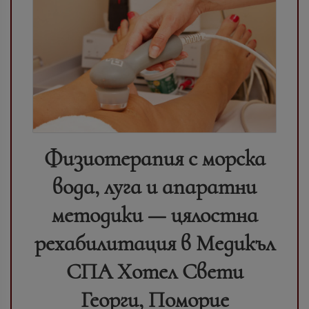
Физиотерапия с морска
вода, луга и апаратни
методики — цялостна
рехабилитация в Медикъл
СПА Хотел Свети
Георги, Поморие