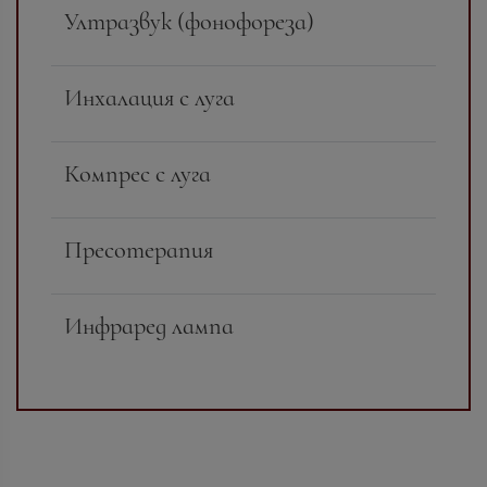
Ултразвук (фонофореза)
Инхалация с луга
Компрес с луга
Пресотерапия
Инфраред лампа