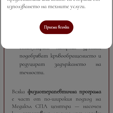
електростимулация
— насочени
използването на техните услуги.
към възстановяване на нервно-
мускулната функция;
Приеми всички
Пресотерапия и антицелулитна
апаратна терапия
—
стимулират лимфния дренаж,
подобряват кръвообращението и
редуцират задържането на
течности.
Всяка
физиотерапевтична програма
е част от по-широкия подход на
Медикъл СПА центъра — насочен