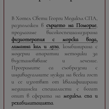
В Хотел Свети Георги Медикъл СПА,
разположен в
сърцето на Поморие
,
предлагаме високоспециализирана
физиотерапия с морска вода,
лиманна кал и луга
, комбинирана с
модерни апаратни методики за
възстановяване и лечение.
Програмите са съобразени с
индивидуалните нужди на всеки гост
и се изготвят от квалифицирани
медицински специалисти с богат
опит в сферата на
медикъл спа и
рехабилитацията
.