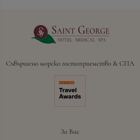
Съвършено морско гостоприемство & СПА
За Вас