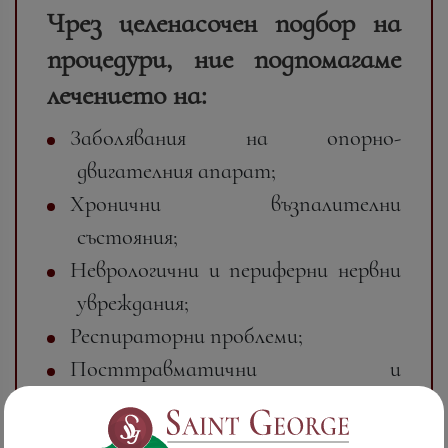
Чрез целенасочен подбор на
процедури, ние подпомагаме
лечението на:
Заболявания на опорно-
двигателния апарат;
Хронични възпалителни
състояния;
Неврологични и периферни нервни
увреждания;
Респираторни проблеми;
Посттравматични и
постоперативни състояния.