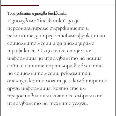
на изумрудените води на Средиземно море,
докато прохладният климат и
Този уебсайт използва бисквитки
варовиковите почви на Пенедес се
Използваме "бисквитки", за да
преплитат с престижните традиции на
персонализираме съдържанието и
Торес в 750 ml съвършенство.
рекламите, да предоставяме функции на
социалните медии и да анализираме
Гладкият вкус се разгръща като освежаваща
трафика си. Също така споделяме
поезия
—
с балансирани плодови нюанси и
информация за използването на нашия
лека сладост, подчертана от аромати на
сайт с нашите партньори в областта
маракуя и грейпфрут. Дълготрайният и
на социалните медии, рекламата и
нежен послевкус оставя следи от деликатни
анализа, които могат да я комбинират с
тонове на мед и цитрусова свежест, който
друга информация, която сте им
само духът на Средиземноморието може да
предоставили или която са събрали от
подари в своята най-изтънчена флорална
използването на техните услуги.
същност.