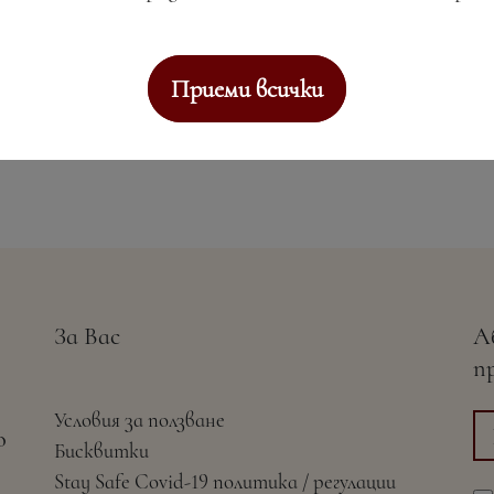
Приеми всички
За Вас
А
п
Условия за ползване
о
Бисквитки
Stay Safe Covid-19 политика / регулации