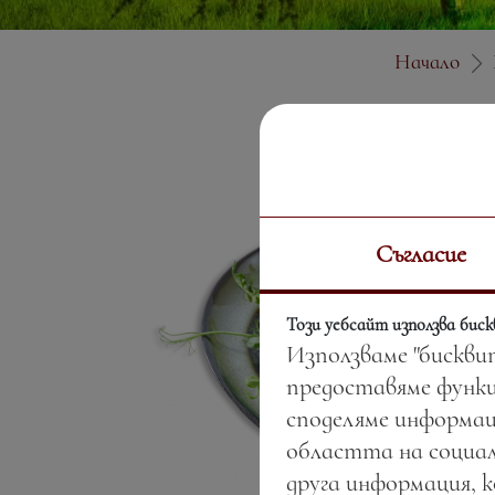
Начало
Съгласие
Този уебсайт използва бис
Използваме "бискви
предоставяме функц
споделяме информац
областта на социал
друга информация, 