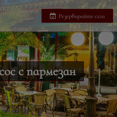
и
Резервирайте сега
сос с пармезан