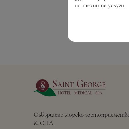
на техните услуги.
Съвършено морско гостоприемств
& СПА