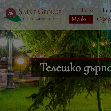
За Нас
Нас
Меню
Офе
Телешко дърпа