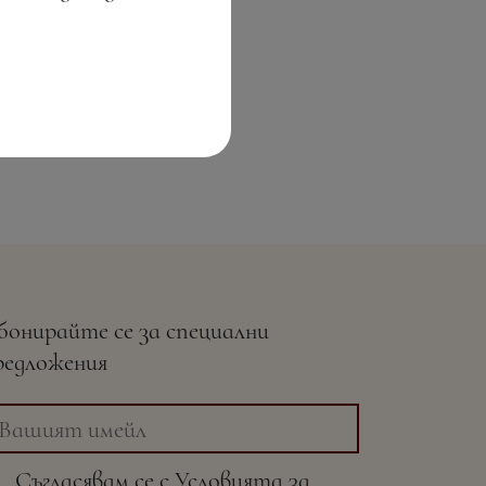
бонирайте се за специални
редложения
Съгласявам се с
Условията
за