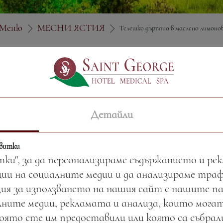
Меню
МЕСНИ ЯСТИЯ
Телешко дърпано в маслено лимонов
Цена:
41.07 лв. / 21.00 
Детайли
Тегло:
330.00 гр.
квитки
тки", за да персонализираме съдържанието и ре
ии на социалните медии и да анализираме тра
ия за използването на нашия сайт с нашите п
ните медии, рекламата и анализа, които могат
която сте им предоставили или която са събра