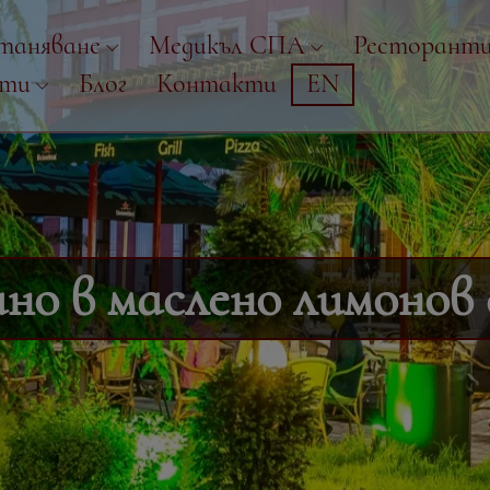
таняване
Медикъл СПА
Ресторант
рти
Блог
Контакти
EN
но в маслено лимонов 