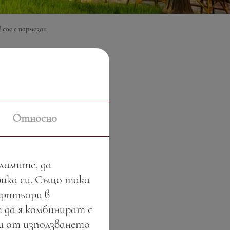
 сос с пармезан
€
Относно
кламите, да
фика си. Също така
артньори в
 да я комбинират с
ли от използването