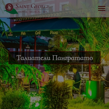
Талиатели Пангратато