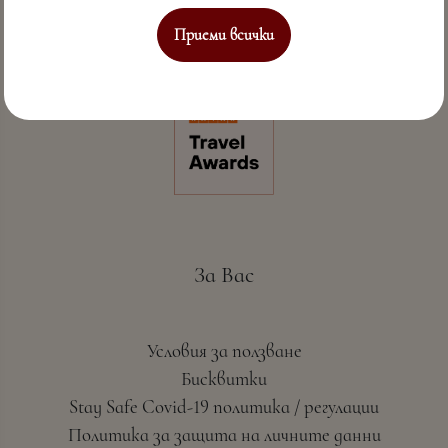
Приеми всички
Съвършено морско гостоприемство & СПА
За Вас
Условия за ползване
Бисквитки
Stay Safe Covid-19 политика / регулации
Политика за защита на личните данни