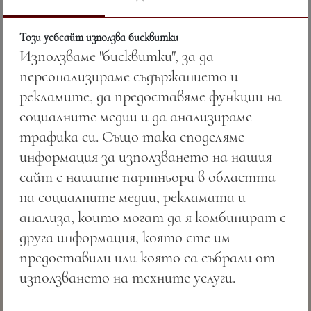
Този уебсайт използва бисквитки
Използваме "бисквитки", за да
Цена:
16.62 лв. / 8.50 €
персонализираме съдържанието и
Тегло:
350.00 гр.
рекламите, да предоставяме функции на
социалните медии и да анализираме
Песто Дженовезе, пълнозърнести трохи,
трафика си. Също така споделяме
зехтин, лимон, лимонови кори и чесън
информация за използването на нашия
сайт с нашите партньори в областта
на социалните медии, рекламата и
анализа, които могат да я комбинират с
друга информация, която сте им
предоставили или която са събрали от
използването на техните услуги.