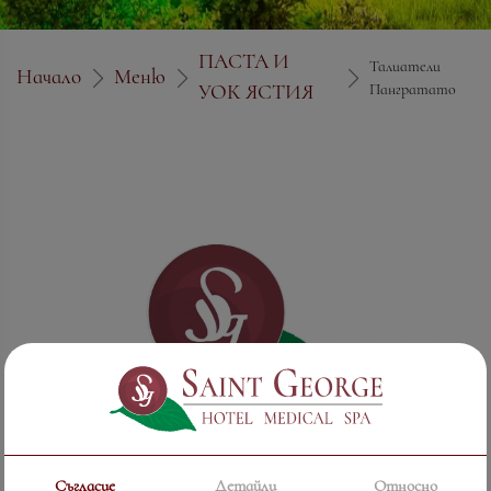
ПАСТА И
Талиатели
Начало
Меню
УОК ЯСТИЯ
Пангратато
Съгласие
Детайли
Относно