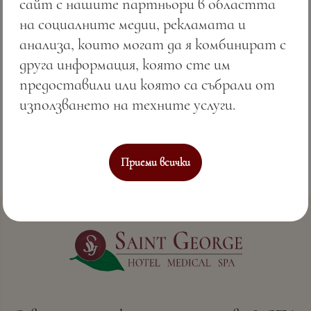
сайт с нашите партньори в областта
Това не е просто розе. Това е Soulmate в
на социалните медии, рекламата и
чашата.
анализа, които могат да я комбинират с
друга информация, която сте им
Защото някои срещи остават завинаги —
предоставили или която са събрали от
особено при 13% розова хармония от Черно
използването на техните услуги.
море.
Приеми всички