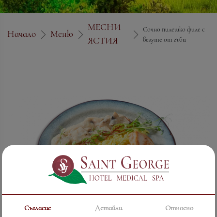
МЕСНИ
Сочно пилешко филе с
Начало
Меню
ЯСТИЯ
велуте от гъби
Съгласие
Детайли
Относно