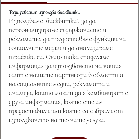
Този уебсайт използва бисквитки
Използваме "бисквитки", за да
Цена:
22.49 лв. / 11.50 €
персонализираме съдържанието и
рекламите, да предоставяме функции на
Тегло:
330.00 гр.
социалните медии и да анализираме
гарнирано с къри ориз с ядки
трафика си. Също така споделяме
информация за използването на нашия
сайт с нашите партньори в областта
на социалните медии, рекламата и
анализа, които могат да я комбинират с
друга информация, която сте им
предоставили или която са събрали от
използването на техните услуги.