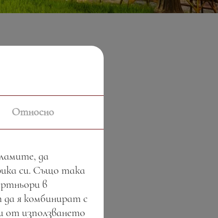
Относно
кламите, да
фика си. Също така
артньори в
 да я комбинират с
ли от използването