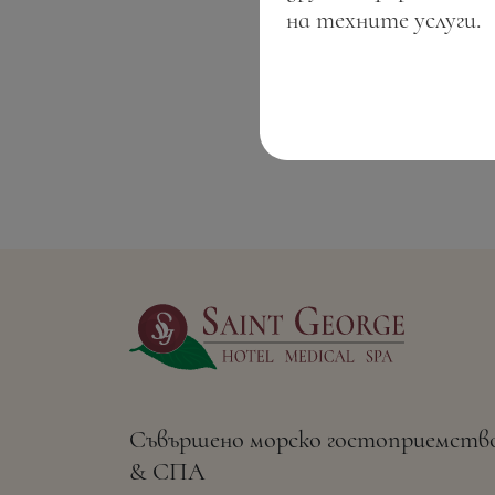
на техните услуги.
Съвършено морско гостоприемств
& СПА