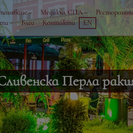
таняване
Медикъл СПА
Ресторант
рти
Блог
Контакти
EN
Сливенска Перла раки