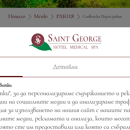
Начало
Меню
РАКИЯ
Сливенска Перла ракия
Цена:
6.45 лв. / 3.30 €
Детайли
Тегло:
50.00 гр.
квитки
тки", за да персонализираме съдържанието и ре
ии на социалните медии и да анализираме тра
ия за използването на нашия сайт с нашите п
ните медии, рекламата и анализа, които могат
която сте им предоставили или която са събра