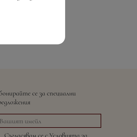
бонирайте се за специални
редложения
Съгласявам се с
Условията
за