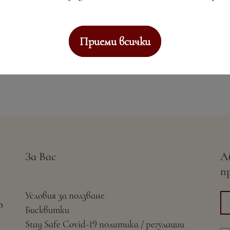
Приеми всички
За Вас
А
п
Условия за ползване
о
Бисквитки
Stay Safe Covid-19 политика / регулации