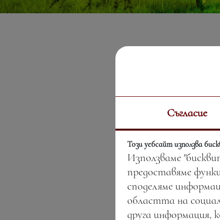
Съгласие
Този уебсайт използва бис
Използваме "бискви
предоставяме функц
споделяме информац
областта на социал
друга информация, 