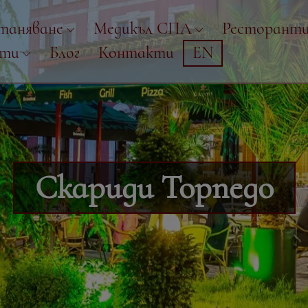
таняване
Медикъл СПА
Ресторант
рти
Блог
Контакти
EN
Скариди Торпедо