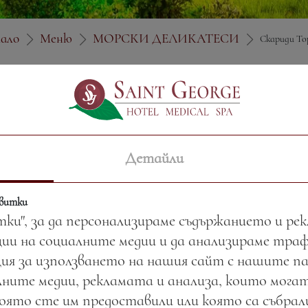
ало
Меню
МОРСКИ ДЕЛИКАТЕСИ
Скариди То
Цена:
17.60 лв. / 9.00 €
Детайли
Тегло:
130.00 гр.
квитки
тки", за да персонализираме съдържанието и ре
ии на социалните медии и да анализираме тра
ия за използването на нашия сайт с нашите п
ните медии, рекламата и анализа, които могат
която сте им предоставили или която са събра