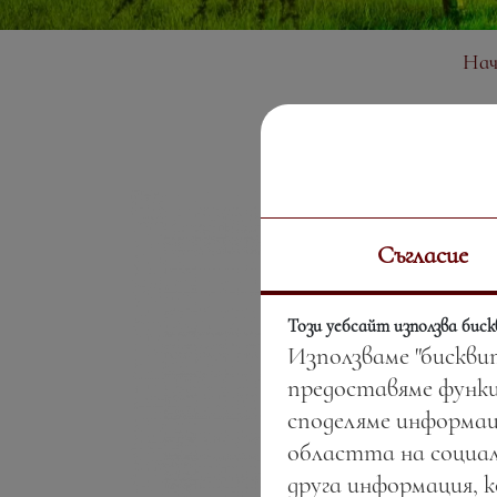
Нач
Съгласие
Този уебсайт използва бис
Използваме "бискви
предоставяме функц
споделяме информац
областта на социал
друга информация, 