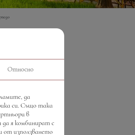
рпедо
Относно
кламите, да
фика си. Също така
артньори в
 да я комбинират с
ли от използването