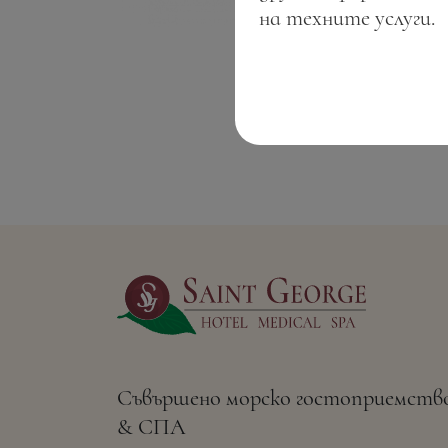
на техните услуги.
Съвършено морско гостоприемств
& СПА