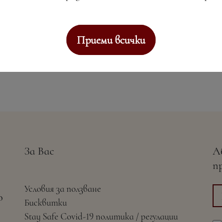
Приеми всички
За Вас
А
п
Условия за ползване
о
Бисквитки
Stay Safe Covid-19 политика / регулации