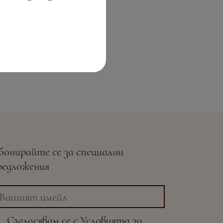
бонирайте се за специални
редложения
Съгласявам се с
Условията
за