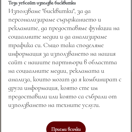
Този уебсайт използва бисквитки
Използваме "бисквитки", за да
персонализираме съдържанието и
Цена:
6.85 лв. / 3.50 €
рекламите, да предоставяме функции на
Тегло:
50.00 гр.
социалните медии и да анализираме
трафика си. Също така споделяме
информация за използването на нашия
сайт с нашите партньори в областта
на социалните медии, рекламата и
анализа, които могат да я комбинират с
друга информация, която сте им
предоставили или която са събрали от
използването на техните услуги.
Съвършено морско гостоприемство & СПА
Приеми всички