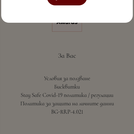
За Вас
Условия за ползване
Бисквитки
Stay Safe Covid-19 политика / регулации
Политика за защита на личните данни
BG-RRP-4.021