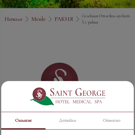
Селекция Отлежал мускат
Начало
Меню
РАКИЯ
5 г. ракия
Съгласие
Детайли
Относно