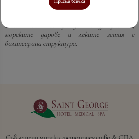
класическа традиция.
Приеми всички
Защото най-истинската галска
елегантност се ражда между рибата,
морските дарове и леките ястия с
балансирана структура.
Съвършено морско гостоприемство & СПА