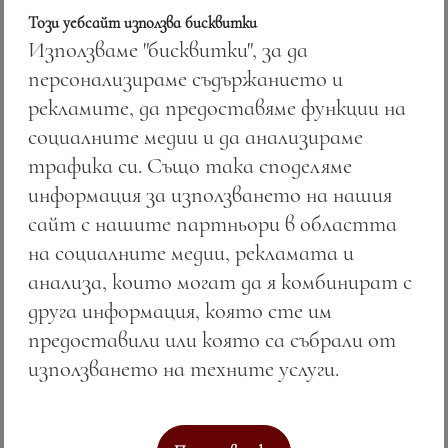
на свежите плодови аромати, докато
Този уебсайт използва бисквитки
френското винено наследство се преплита с
Използваме "бисквитки", за да
типичните цитрусови и тревисти тонове
персонализираме съдържанието и
в 750 ml съвършенство.
рекламите, да предоставяме функции на
социалните медии и да анализираме
Много живият вкус се разгръща като свежа
трафика си. Също така споделяме
и балансирана поезия
—
с добре изразена
информация за използването на нашия
киселинност и добра структура, която
сайт с нашите партньори в областта
води към дългия финал. Вкусовата хармония
на социалните медии, рекламата и
оставя следи от френската елегантност,
анализа, които могат да я комбинират с
която само класическата свежест може да
друга информация, която сте им
подари в своята най-висококачествена
предоставили или която са събрали от
същност.
използването на техните услуги.
Това не е просто Совиньон Блан. Това е
Сейнт Марк във френската си най-