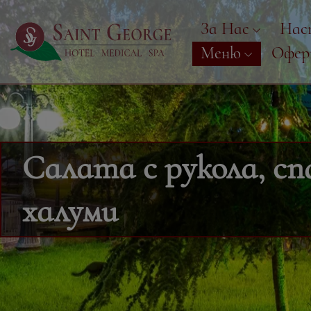
За Нас
Нас
Меню
Офе
Салата с рукола, спа
халуми