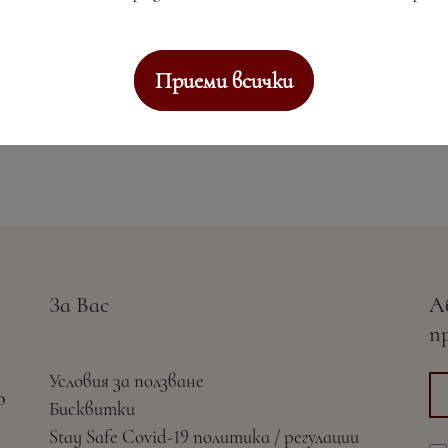
Приеми всички
За Вас
А
п
Условия за ползване
о
Бисквитки
Stay Safe Covid-19 политика / регулации