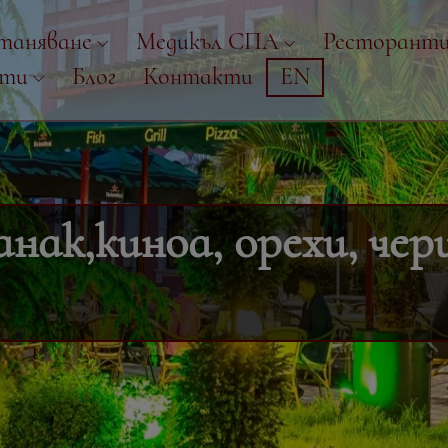
таняване
Медикъл СПА
Ресторант
рти
Блог
Контакти
EN
нак,киноа, орехи, чери