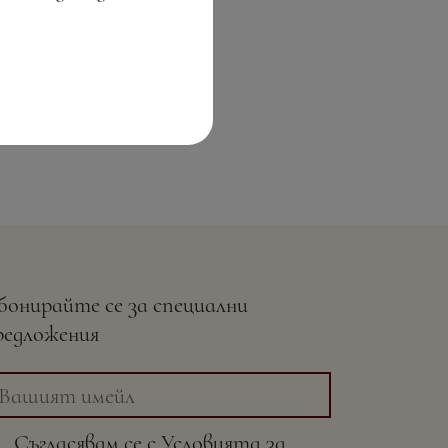
бонирайте се за специални
редложения
Съгласявам се с
Условията
за