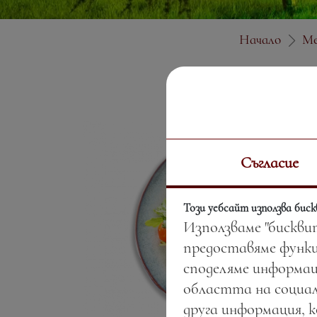
Начало
М
Съгласие
Този уебсайт използва бис
Използваме "бискви
предоставяме функц
споделяме информац
областта на социал
друга информация, 