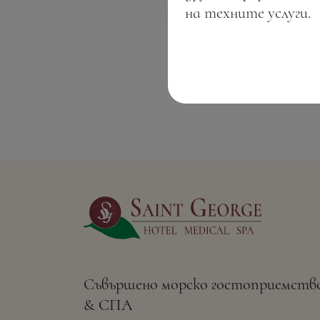
на техните услуги.
Съвършено морско гостоприемств
& СПА