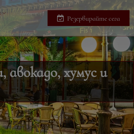
и
Резервирайте сега
, авокадо, хумус и