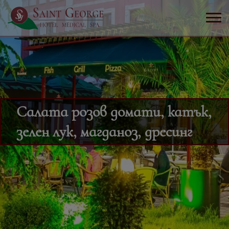
Салата розов домати, катък,
зелен лук, магданоз, дресинг