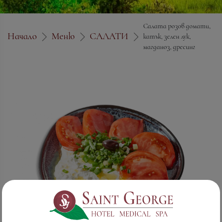
Салата розов домати,
Начало
Меню
САЛАТИ
катък, зелен лук,
магданоз, дресинг