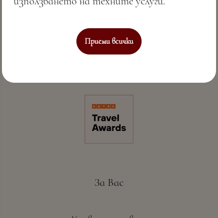
използването на техните услуги.
Приеми всички
Съвършено морско гостоприемство & СПА
За Вас