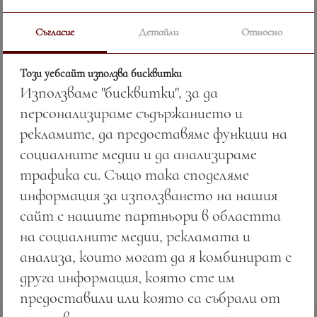
Съгласие
Детайли
Относно
Цена:
13.69 лв. / 7.00 €
Този уебсайт използва бисквитки
Използваме "бисквитки", за да
Тегло:
300.00 гр.
персонализираме съдържанието и
Алергени:
рекламите, да предоставяме функции на
социалните медии и да анализираме
7 —
Мляко и млечни продукти.
трафика си. Също така споделяме
информация за използването на нашия
сайт с нашите партньори в областта
на социалните медии, рекламата и
анализа, които могат да я комбинират с
друга информация, която сте им
предоставили или която са събрали от