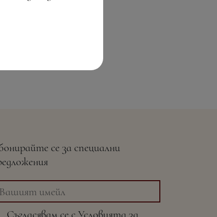
бонирайте се за специални
редложения
Съгласявам се с
Условията
за