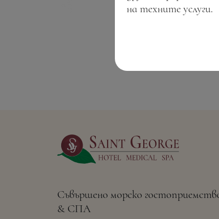
на техните услуги.
Съвършено морско гостоприемств
& СПА