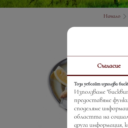
Начало
Съгласие
Този уебсайт използва бис
Използваме "бискви
предоставяме функц
споделяме информац
областта на социал
друга информация, 