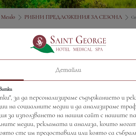
Меню
РИБНИ ПРЕДЛОЖЕНИЯ ЗА СЕЗОНА
Са
Цена:
17.60 лв. / 9.00 €
Детайли
Тегло:
220.00 гр.
Риба според наличнос
квитки
тки", за да персонализираме съдържанието и ре
ии на социалните медии и да анализираме тра
ия за използването на нашия сайт с нашите п
ните медии, рекламата и анализа, които могат
която сте им предоставили или която са събра