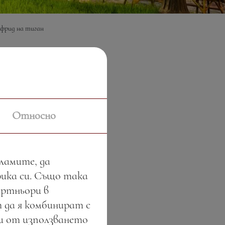
фрид на тиган
Относно
тта на сезона.
кламите, да
фика си. Също така
артньори в
 да я комбинират с
ли от използването