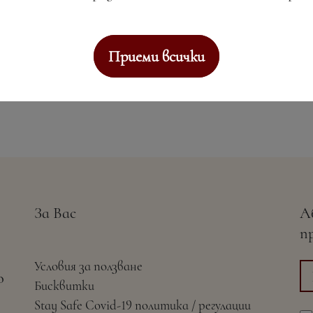
Приеми всички
За Вас
А
п
Условия за ползване
о
Бисквитки
Stay Safe Covid-19 политика / регулации