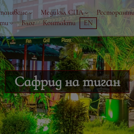
таняване
Медикъл СПА
Ресторант
рти
Блог
Контакти
EN
Сафрид на тиган