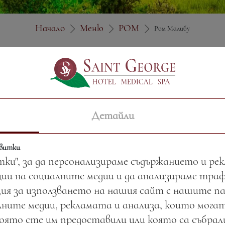
Начало
Меню
РОМ
Ром Малибу
Цена:
7.82 лв. / 4.00 €
Детайли
Тегло:
50.00 гр.
квитки
тки", за да персонализираме съдържанието и ре
ии на социалните медии и да анализираме тра
ия за използването на нашия сайт с нашите п
ните медии, рекламата и анализа, които могат
която сте им предоставили или която са събра