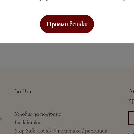
Приеми всички
За Вас
А
п
Условия за ползване
о
Бисквитки
Stay Safe Covid-19 политика / регулации