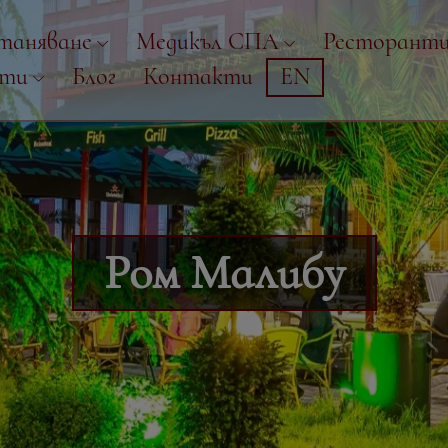
таняване
Медикъл СПА
Ресторант
рти
Блог
Контакти
EN
Ром Малибу