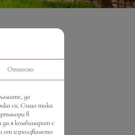
Относно
кламите, да
фика си. Също така
артньори в
 да я комбинират с
ли от използването