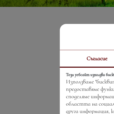
Съгласие
Този уебсайт използва бис
Използваме "бискви
предоставяме функц
споделяме информац
областта на социал
друга информация, 