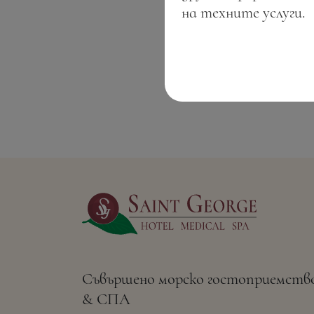
на техните услуги.
Съвършено морско гостоприемств
& СПА