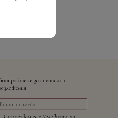
бонирайте се за специални
редложения
Съгласявам се с
Условията
за