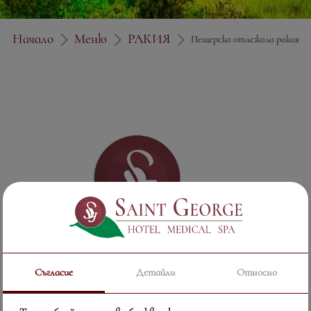
Начало
Меню
РАКИЯ
Пещерска отлежала ракия
Съгласие
Детайли
Относно