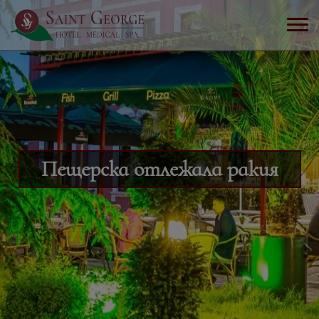
Пещерска отлежала ракия