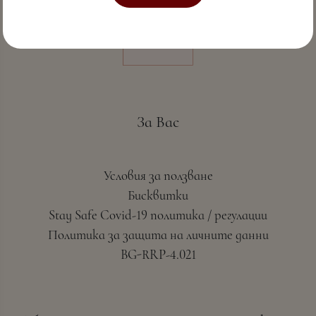
За Вас
Условия за ползване
Бисквитки
Stay Safe Covid-19 политика / регулации
Политика за защита на личните данни
BG-RRP-4.021