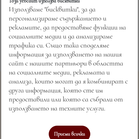
Този уебсайт използва бисквитки
Използваме "бисквитки", за да
Цена:
5.87 лв. / 3.00 €
персонализираме съдържанието и
рекламите, да предоставяме функции на
Тегло:
50.00 гр.
социалните медии и да анализираме
трафика си. Също така споделяме
информация за използването на нашия
сайт с нашите партньори в областта
на социалните медии, рекламата и
анализа, които могат да я комбинират с
друга информация, която сте им
предоставили или която са събрали от
използването на техните услуги.
Съвършено морско гостоприемство & СПА
Приеми всички