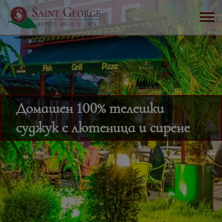
Домашен 100% телешки
суджук с лютеница и сирене