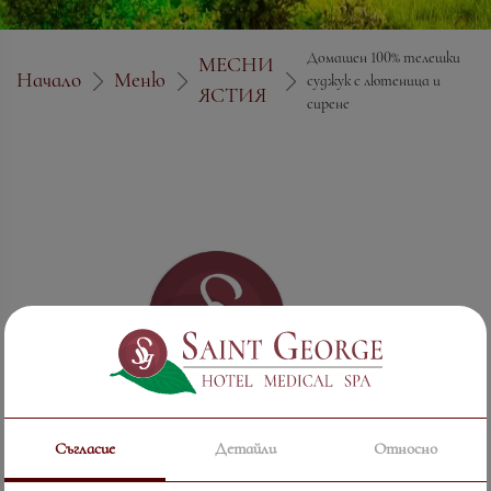
Домашен 100% телешки
МЕСНИ
Начало
Меню
суджук с лютеница и
ЯСТИЯ
сирене
Съгласие
Детайли
Относно