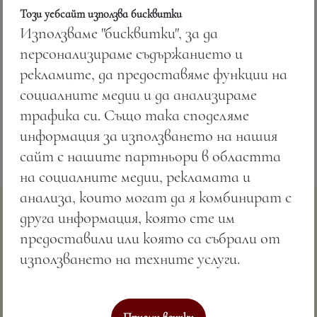
Този уебсайт използва бисквитки
Използваме "бисквитки", за да
персонализираме съдържанието и
Цена:
21.51 лв. / 11.00 €
рекламите, да предоставяме функции на
Тегло:
280.00 гр.
социалните медии и да анализираме
трафика си. Също така споделяме
информация за използването на нашия
сайт с нашите партньори в областта
на социалните медии, рекламата и
анализа, които могат да я комбинират с
друга информация, която сте им
предоставили или която са събрали от
използването на техните услуги.
Съвършено морско гостоприемство & СПА