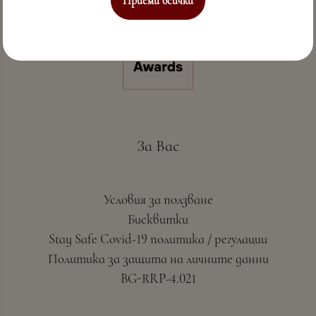
Приеми всички
За Вас
Условия за ползване
Бисквитки
Stay Safe Covid-19 политика / регулации
Политика за защита на личните данни
BG-RRP-4.021