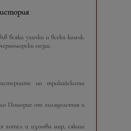
 история
в всяка уличка и всеки камък.
ерноморски оазис.
истериите на тракийската
яло Поморие от хилядолетия и
я хотел и излъчва мир, сякаш