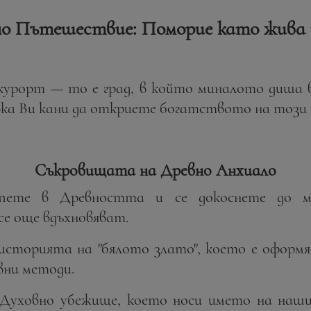
о Пътешествие: Поморие като жива
 курорт
—
то е град, в който миналото диша въ
 Ви кани да откриете богатството на този ч
Съкровищата на Древно Анхиало
пете в Древността и се докоснете до м
се още вдъхновяват.
 историята на "бялото злато", което е оформ
вни методи.
 Духовно убежище, което носи името на наши