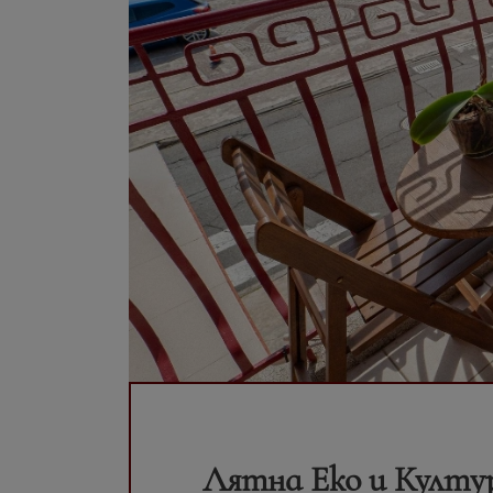
Лятна Еко и Култу