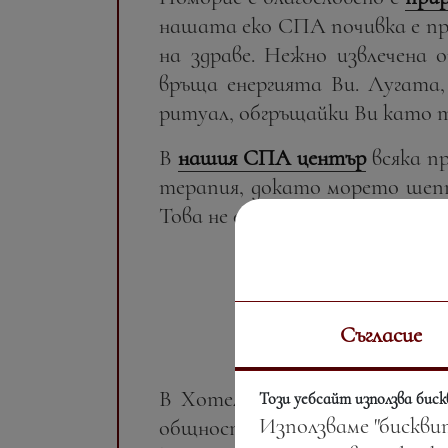
нашата еко СПА почивка е пр
на здраве. Нежно извлечена 
връща енергията Ви. Лугата,
ритуал, обгръщайки Ви като т
В
нашия СПА център
всяка пр
терапия, докато морето шепт
Това не е просто почивка
—
то
Съгласие
В Хотел Свети Георги
госто
Този уебсайт използва бис
Използваме "бискви
общността. Нашата визия за 