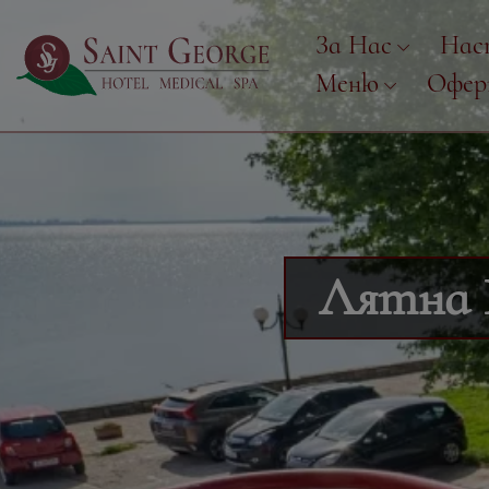
За Нас
Нас
Меню
Офе
Лятна 