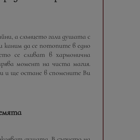
йни, а слънцето гали душата с
и каним да се потопите в едно
ето се сливат в хармонична
дарява момент на чиста магия.
Ви и ще остане в спомените Ви
Земята
окояват душата. В сърцето на