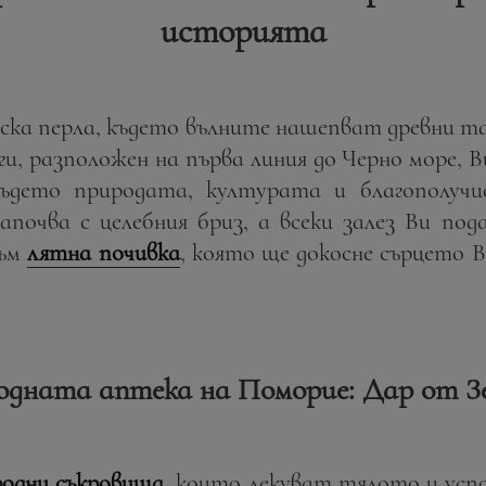
историята
ска перла, където вълните нашепват древни та
и, разположен на първа линия до Черно море, В
където природата, културата и благополучи
апочва с целебния бриз, а всеки залез Ви по
към
лятна почивка
, която ще докосне сърцето 
дната аптека на Поморие: Дар от 
родни съкровища
, които лекуват тялото и усп