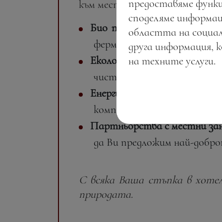
предоставяме функц
към местните традиции:
споделяме информац
Био продукти от региона
:
областта на социал
фермери, за да подкрепим 
друга информация, 
Екологични практики
: От р
на техните услуги.
чисто бъдеще;
Енергийна ефективност
: И
компрометираме Вашия ко
Партньорства с местни за
да Ви предложим най-добро
С всяка Ваша стъпка в хотел
природата.