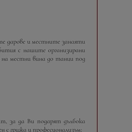
те дарове и местните занаяти
ъбития с нашите организирани
 на местни вина до танци под
, за да Ви подарят дълбока
ен с грижа и професионализъм: