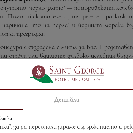
очутото "черно злато"
—
поморийската лечебна
от Поморийското езеро, тя регенерира кожа
 наричана "течна перла" и йодният морски в
опла прегръдка.
оцедура е създадена с мисъл за Вас. Представе
и отвън или вдишате дълбоко целебния въздух 
ва е връзка с природата, която лекува и вдъхно
Нашата Ода за устойчивостта
Детайли
приемството е повече от професия
—
то е 
квитки
тки", за да персонализираме съдържанието и ре
устойчива СПА ваканция е изтъкана от грижа 