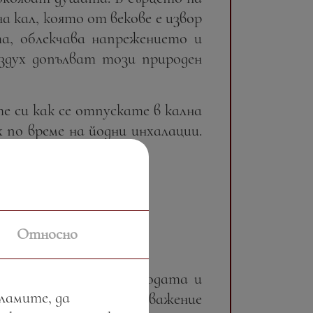
 кал, която от векове е извор
та, облекчава напрежението и
ъздух допълват този природен
те си как се отпускате в кална
по време на йодни инхалации.
вява.
Относно
ангажимент към природата и
кламите, да
за околната среда и уважение