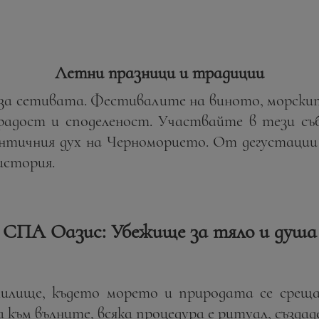
Летни празници и традиции
за сетивата. Фестивалите на виното, морски
радост и споделеност. Участвайте в тези с
нтичния дух на Черноморието. От дегустации
 история.
СПА Оазис: Убежище за тяло и душа
лище, където морето и природата се срещат
а към вълните, всяка процедура е ритуал, създад