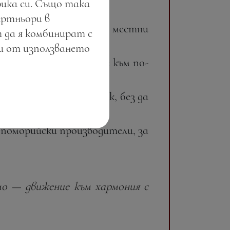
фика си. Също така
артньори в
 с пресни съставки от местни
 да я комбинират с
;
ли от използването
, всяка наша стъпка е към по-
глеродния си отпечатък, без да
 поморийски производители, за
мо — движение към хармония с