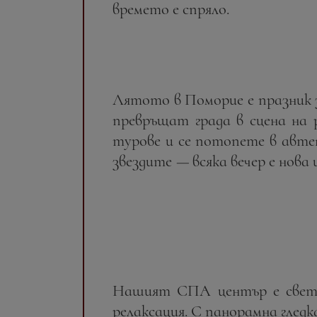
времето е спряло.
Лятото в Поморие е празник 
превръщат града в сцена на 
турове и се потопете в авте
звездите
—
всяка вечер е нова
Нашият СПА център е свети
релаксация. С панорамна гледк