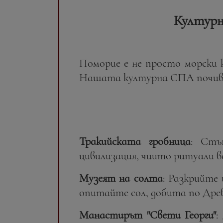
Културн
Поморие е не просто морски
Нашата културна СПА почивка
Тракийската гробница
: Стъ
цивилизация, чиито ритуали в
Музеят на солта
: Разкрийте
опитайте сол, добита по Дре
Манастирът "Свети Георги"
: