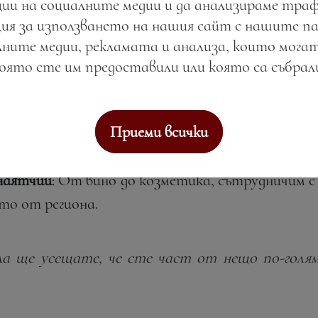
ии на социалните медии и да анализираме тра
ия за използването на нашия сайт с нашите п
 Ресторантът ни предлага ястия, приготвени
ните медии, рекламата и анализа, които могат
общността и да Ви подарим автентични вкусове
която сте им предоставили или която са събра
ециклиране до защита на морската екосистема
Приеми всички
зползваме модерни технологии, за да намалим въ
мфорт;
наятчии
: От вино до козметика, сътрудничим с
то от региона.
а ще усещате, че сте част от нещо по-голя