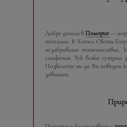
Добре дошли в
Поморие
—
мор
топлина. В Хотел Свети Георг
незабравимо пътешествие, 
симфония. Тук всяка сутрин з
Позволете ни да Ви поведем 
завинаги.
Приро
Поморие е благословено с
при