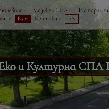
таняване
Медикъл СПА
Ресторант
рти
Блог
Контакти
EN
Еко и Културна СПА 