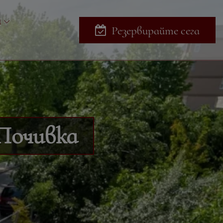
и
Резервирайте сега
Почивка